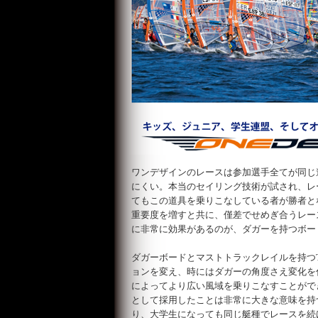
ワンデザインのレースは参加選手全てが同じ
にくい。本当のセイリング技術が試され、レ
てもこの道具を乗りこなしている者が勝者と
重要度を増すと共に、僅差でせめぎ合うレー
に非常に効果があるのが、ダガーを持つボー
ダガーボードとマストトラックレイルを持つT
ョンを変え、時にはダガーの角度さえ変化を
によってより広い風域を乗りこなすことがで
として採用したことは非常に大きな意味を持
り、大学生になっても同じ艇種でレースを続