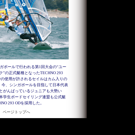
シンガポールで行われる第1回大会の“ユー
”の正式艇種となったTECHNO 293
での使用が許されるセイルはカム入りの
8㎡。今、シンガポールを目指して日本代表
とがんばっているジュニアも大勢い
本学生ボードセイリング連盟も公式艇
NO 293 ODを採用した。
ページトップへ