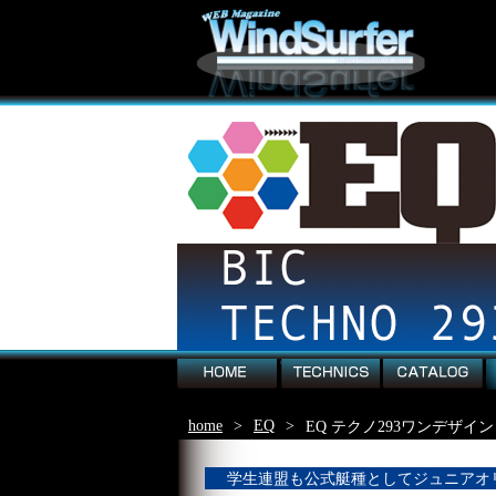
home
technics
catalog
EQ
home
>
EQ
>
EQ テクノ293ワンデザイン
学生連盟も公式艇種としてジュニアオ