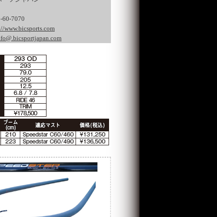
6-60-7070
://www.bicsports.com
nfo@.bicsportjapan.com