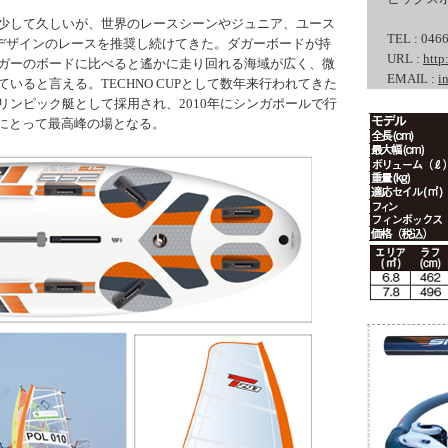
少して久しいが、世界のレースシーンやジュニア、ユース
TEL : 046
ワンデザインのレースを推奨し続けてきた。ダガーボードが持
URL :
http
ガーのボードに比べると遙かに走り回れる海域が広く、微
EMAIL :
i
いると言える。TECHNO CUPとして数年来行われてきた
ンピック艇として採用され、2010年にシンガポールで行
ドにとって最高峰の場となる。