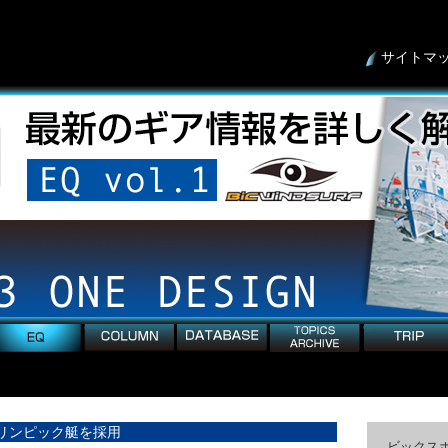
サイトマ
column
detabese
topicArchive
trip
リンピック艇を採用
ビックス