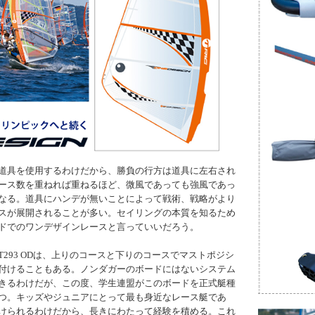
道具を使用するわけだから、勝負の行方は道具に左右され
ース数を重ねれば重ねるほど、微風であっても強風であっ
なる。道具にハンデが無いことによって戦術、戦略がより
スが展開されることが多い。セイリングの本質を知るため
ドでのワンデザインレースと言っていいだろう。
293 ODは、上りのコースと下りのコースでマストポジシ
付けることもある。ノンダガーのボードにはないシステム
きるわけだが、この度、学生連盟がこのボードを正式艇種
つ。キッズやジュニアにとって最も身近なレース艇であ
けられるわけだから、長きにわたって経験を積める。これ