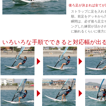
後ろ足が決まれば全てが
ストラップに足を入れ
順。前足をデッキから
瞬間は、必ず後ろ足立
ングした練習が活かさ
に触れるくらいに後方
いろいろな手順でできると対応幅が出