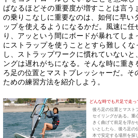
ばなるほどその重要度が増すことは言う
の乗りこなしに重要なのは、如何に早い
ップを使えるようになるかだ。風速に任
り、アッという間にボードが暴れてしま
にストラップを使うこととすら難しくな
し、ストラップワークに慣れていないと
ングは遅れがちになる。そんな時に重き
ろ足の位置とマストプレッシャーだ。そ
ための練習方法を紹介しよう。
どんな時でも片足で走っ
後ろ足の位置とマスト
セイリングがある。重
きく曲げて前足を浮か
いとしたら、後ろ足の
本で安定する場所を探