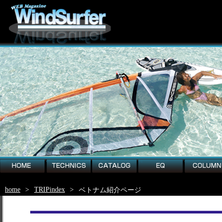
home
technics
catalog
EQ
column
home
>
TRIPindex
>
ベトナム紹介ページ