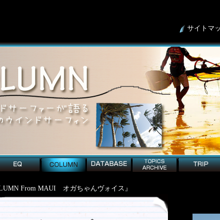
サイトマ
column
detabese
topicArchive
trip
OLUMN From MAUI オガちゃんヴォイス』