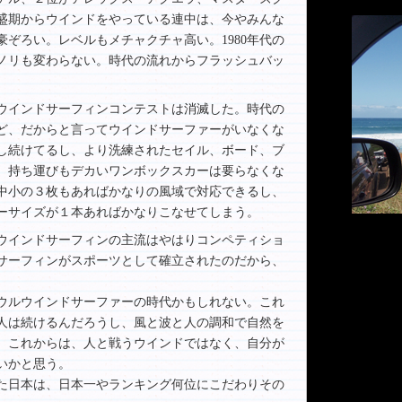
全盛期からウインドをやっている連中は、今やみんな
ぞろい。レベルもメチャクチャ高い。1980年代の
ノリも変わらない。時代の流れからフラッシュバッ
のウインドサーフィンコンテストは消滅した。時代の
ど、だからと言ってウインドサーファーがいなくな
し続けてるし、より洗練されたセイル、ボード、ブ
、持ち運びもデカいワンボックスカーは要らなくな
中小の３枚もあればかなりの風域で対応できるし、
ーサイズが１本あればかなりこなせてしまう。
ウインドサーフィンの主流はやはりコンペティショ
サーフィンがスポーツとして確立されたのだから、
。
ウルウインドサーファーの時代かもしれない。これ
人は続けるんだろうし、風と波と人の調和で自然を
、これからは、人と戦うウインドではなく、自分が
いかと思う。
た日本は、日本一やランキング何位にこだわりその