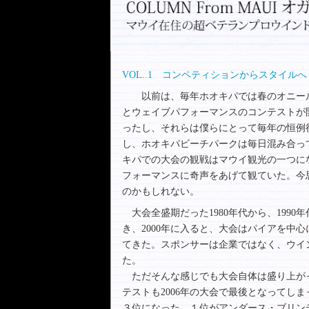
VOL..1 コンペティションからスタイルへ
以前は、毎年ホオキパでは春のオニール
とウェイブパフォーマンスのコンテストが
ったし、それらは僕らにとって毎年の恒例
し、ホオキパビーチパークは毎日混み合っ
キパでの大会の観戦はマウイ観光の一つに
フォーマンスに奇声をあげて観ていた。今
のかもしれない。
大会全盛期だった1980年代から、199
き、2000年に入ると、大会はパイアを中
てきた。スポンサーは企業ではなく、ウイ
た。
ただそんな感じでも大会自体は盛り上が
テストも2006年の大会で最後となってし
３位になった。１位がアンダース・ブリン