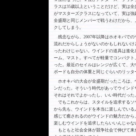
ラスは35歳以上ということだけど、実は
がマスターズクラスになっていて、実は強豪
全盛期と同じメンバーで戦うわけだから、
クしてしまう。
残念ながら、2007年以降はホオキパで
流れだからしょうがないのかもしれないけ
ったわけじゃない。ウインドの道具は進化
ーム、マスト。すべてが軽量でコンパクト
った。最近のセイルはレンジが広くて、大
ボードも自分の体重と同じぐらいのリッタ
ホオキパの大会が全盛期だったころは、
ンだった。そういう時代があってウインド
それはそれでよかったし、いい時代だった
でもこれからは、スタイルを追求するソ
から先も、ウインドを本当に楽しんでいる
感じて癒されるのがウインドの魅力だから
楽しむウインドを追求したらいいんじゃな
もともと社会全体が競争社会で伸びて来