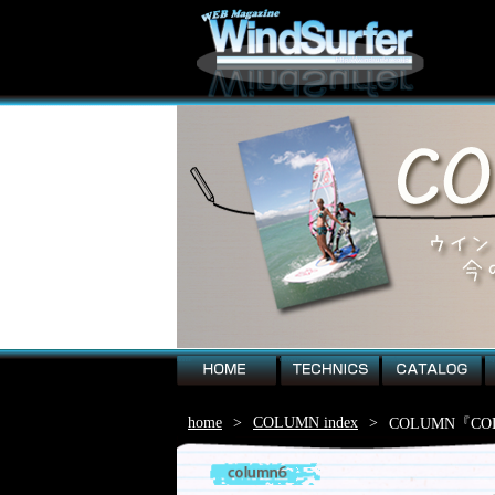
home
technics
catalog
EQ
home
>
COLUMN index
>
COLUMN『C