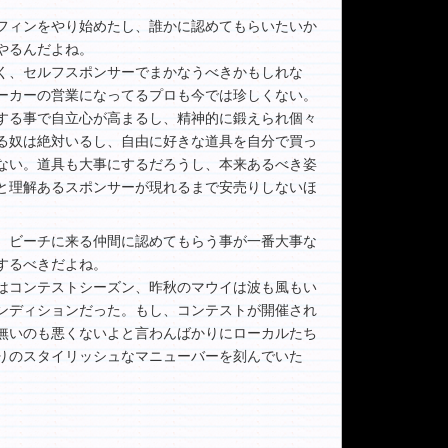
フィンをやり始めたし、誰かに認めてもらいたいか
やるんだよね。
く、セルフスポンサーでまかなうべきかもしれな
ーカーの営業になってるプロも今では珍しくない。
する事で自立心が高まるし、精神的に鍛えられ個々
る奴は絶対いるし、自由に好きな道具を自分で買っ
ない。道具も大事にするだろうし、本来あるべき姿
と理解あるスポンサーが現れるまで安売りしないほ
。ビーチに来る仲間に認めてもらう事が一番大事な
するべきだよね。
旬はコンテストシーズン、昨秋のマウイは波も風もい
ンディションだった。もし、コンテストが開催され
無いのも悪くないよと言わんばかりにローカルたち
りのスタイリッシュなマニューバーを刻んでいた