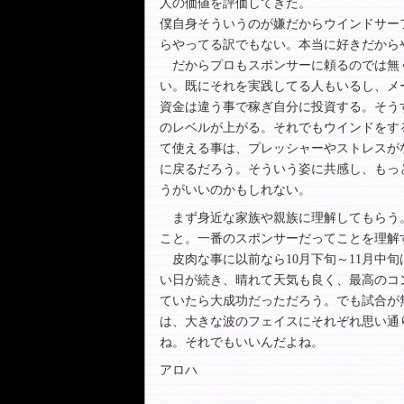
人の価値を評価してきた。
僕自身そういうのが嫌だからウインドサー
らやってる訳でもない。本当に好きだから
だからプロもスポンサーに頼るのでは無
い。既にそれを実践してる人もいるし、メ
資金は違う事で稼ぎ自分に投資する。そう
のレベルが上がる。それでもウインドをす
て使える事は、プレッシャーやストレスが
に戻るだろう。そういう姿に共感し、もっ
うがいいのかもしれない。
まず身近な家族や親族に理解してもらう
こと。一番のスポンサーだってことを理解
皮肉な事に以前なら10月下旬～11月中
い日が続き、晴れて天気も良く、最高のコ
ていたら大成功だっただろう。でも試合が
は、大きな波のフェイスにそれぞれ思い通
ね。それでもいいんだよね。
アロハ