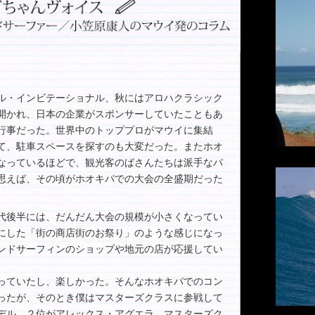
・インビテーショナル、秋にはアロハクラシック
開かれ、日本の企業がスポンサーしていたこともあ
行事だった。世界中のトッププロがマウイに集結
て、駐車スペースを探すのも大変だった。またホオ
なっているほどで、観光客のばさんたちは派手なパ
思えば、その頃がホオキパでの大会の全盛期だった
0年代後半には、だんだん大会の規模が小さくなってい
心にした「街の商店街のお祭り」のような感じになっ
ンドサーフィンのショップや地元の店が応援してい
っていたし、楽しかった。そんなホオキパでのコン
まったが、そのとき僕はマスターズクラスに参戦して
デル、２位がアレックス・アグエラ、マスターズク